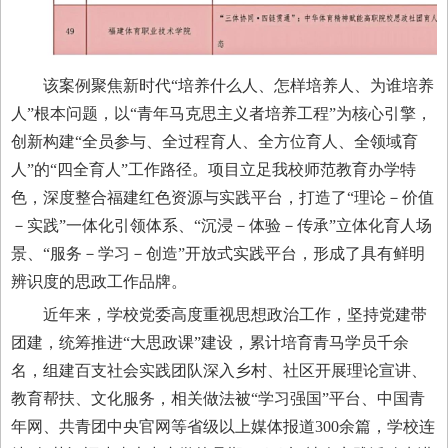
该案例聚焦新时代
“培养什么人、怎样培养人、为谁培养
人”根本问题，以“青年马克思主义者培养工程”为核心引擎，
创新构建“全员参与、全过程育人、全方位育人、全领域育
人”的“四全育人”工作路径。项目立足我校师范教育办学特
色，深度整合福建红色资源与实践平台，打造了“理论
－
价值
－
实践
”一体化引领体系、“沉浸
－
体验
－
传承
”立体化育人场
景、“服务
－
学习
－
创造
”开放式实践平台，形成了具有鲜明
辨识度的思政工作品牌。
近年来，学校党委高度重视思想政治工作，坚持党建带
团建，统筹推进
“大思政课”建设，累计培育青马学员千余
名，组建百支社会实践团队深入乡村、社区开展理论宣讲、
教育帮扶、文化服务，相关做法被“学习强国”平台、中国青
年网、共青团中央官网等省级以上媒体报道300余篇，学校连