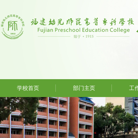
学校首页
部门主页
工