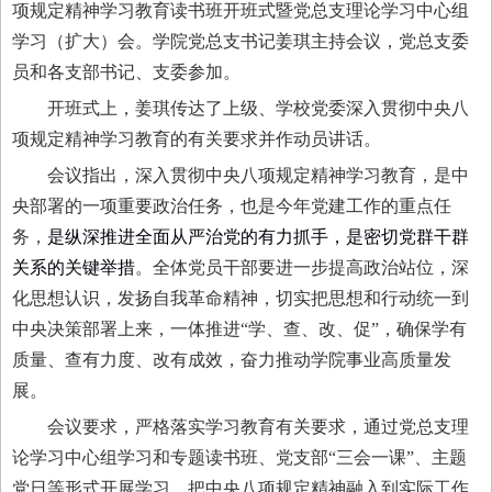
项规定精神学习教育读书班开班
式
暨党总支理论学习中心组
学习（扩大）会
。
学院
党总支书记
姜琪主持会议，党总支委
员和各支部书记、支委参加。
开班式上，姜琪传达了上级、学校党委深入贯彻中央八
项规定精神学习教育的有关要求并
作动员讲话
。
会议
指出，深入贯彻中央八项规定精神学习教育，是中
央部署的一项重要政治任务，也是今年党建工作的重点任
务
，
是纵深推进全面从严治党的有力抓手，是密切党群干群
关系的关键举措
。
全体党员干部要进一步提高政治站位，深
化思想认识，发扬自我革命精神，切实把思想和行动统一到
中央决策部署上来
，
一体推进“学、查、改、促”，确保学有
质量、查有力度、改有成效
，奋力推
动学院事业高质量发
展
。
会议要求，
严格落实学习教育有关要求，通过党
总支
理
论学习中心组学习和专题读书班、党支部“三会一课”、主题
党日等形式开展学习，把中央八项规定精神融入到实际工作