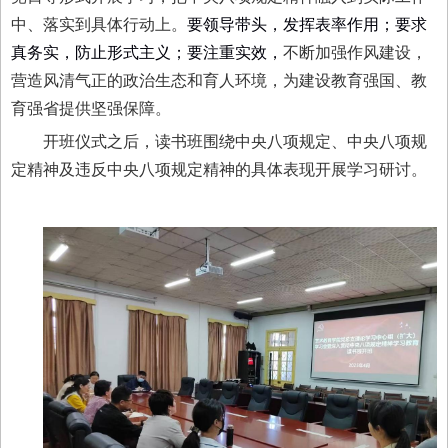
中、落实到具体行动上。
要领导带头，发挥表率作用；要求
真务实，防止形式主义；要注重实效，
不断加强作风建设，
营造风清气正的政治生态和育人环境，为
建设教育强国、教
育强省
提供坚强保障。
开班仪式之后，读书班围绕中央八项规定、中央八项规
定精
神及违反中央八项规定精神的具体表现开展学习研讨。