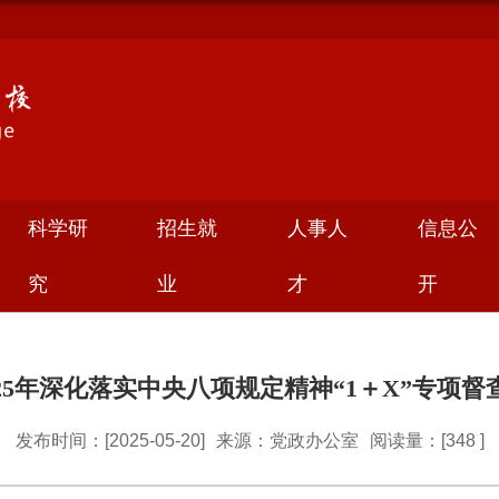
科学研
招生就
人事人
信息公
究
业
才
开
25年深化落实中央八项规定精神“1＋X”专项
发布时间：[2025-05-20]
来源：党政办公室
阅读量：[
348
]