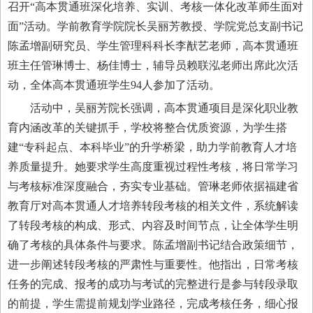
召开“高本贯通班深化培养、实训、考核一体化改革师生面对
面”活动。学前教育学院院长吴丽芳教授、学院党总支副书记
陈孟增副研究员、学生管理科科长李猷艺老师，高本贯通班
班主任管琳博士、杨佳博士，辅导员赖联泓老师出席此次活
动，全体高本贯通班学生94人参加了活动。
活动中，
吴丽芳院长强调，高本贯通项目是深化职业教
育内涵改革的关键抓手，学校将整合优质资源，为学生搭
建
“专科起点、本科毕业”的升学桥梁，助力学前教育人才培
养质量提升。她要求学生高度重视过程性考核，将日常学习
与考核标准深度融合，夯实专业基础。管琳老师依据福建省
教育厅对高本贯通
人才培养转段考核的相关文件
，系统解读
了转段考核的构成、形式、内容及时间节点
，让全体学生明
确了考核的具体条件与要求
。陈孟增副书记结合政策细节，
进一步阐述转段考核的严肃性与重要性。他指出，
日常考核
任务的完成、报考的成功与考试的完整进行
是参与转段录取
的前提，学生需提前规划学业路径，
完成考核任务，细心报